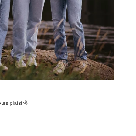
ours plaisir✌