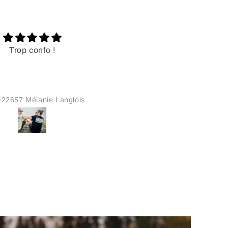
rte cadeau en ligne
J'adore le sac à dos
facile d'offrir une carte
Ce sac est très pratique et t
 en ligne. La personne
solide. Je recommande !!
reçoit est ravis, d'autant
qu'elle peut choisir ses
Thérèse
Caroline Sirois
de coeur. J'ai transférer
te cadeau directement à
 sur messagerie . Quelle
urprise ça a créer quand
rt! Bravo Lix pour
choix judicieux! 👍🫶