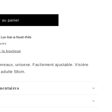
r au panier
à
Lux-bar-a-fouet-thés
eures
e la boutique
neaux, unisexe. Facilement ajustable. Visière
 adulte 58cm.
mentaires