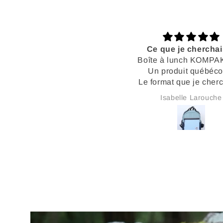
Ce que je cherchais…
Super
oîte à lunch KOMPAK bleu
Super qualité et tr
Un produit québécois,
confortable j’adore v
e format que je cherchais,
design et les couleurs 
Et très très jolie.
Isabelle Larouche
Madeleine Corrive
IL