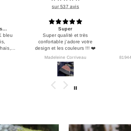
sur 537 avis
Trop confo !
Ca
ès
C'est 
otre
cadeau
!!! ❤️
qui la 
plus 
au
8194422657 Mélanie Langlois
coups 
la car
la fêté
belle s
elle l'a ouve
ce 