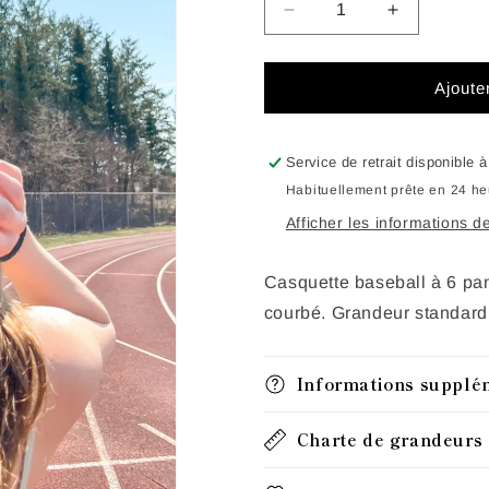
Réduire
Augmenter
la
la
quantité
quantité
de
de
Ajoute
Casquette
Casquette
Alpine
Alpine
Service de retrait disponible 
Habituellement prête en 24 h
Afficher les informations d
Casquette baseball à 6 pan
courbé. Grandeur standard
Informations supplé
Charte de grandeurs