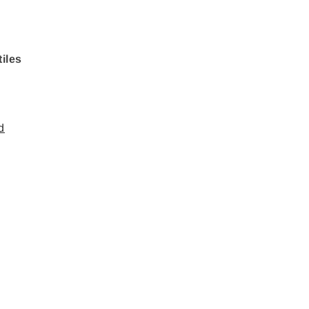
iles
d