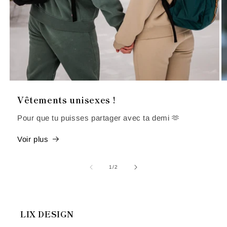
Vêtements unisexes !
Pour que tu puisses partager avec ta demi 🫶
Voir plus
de
1
/
2
LIX DESIGN