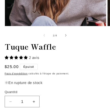
Ouvrir
O
le
le
média
m
de
1
/
4
1
2
dans
d
Tuque Waffle
une
u
fenêtre
f
modale
m
2 avis
Prix
$25.00
Épuisé
habituel
Frais d'expédition
calculés à l'étape de paiement.
En rupture de stock
Quantité
Quantité
Réduire
Augmenter
la
la