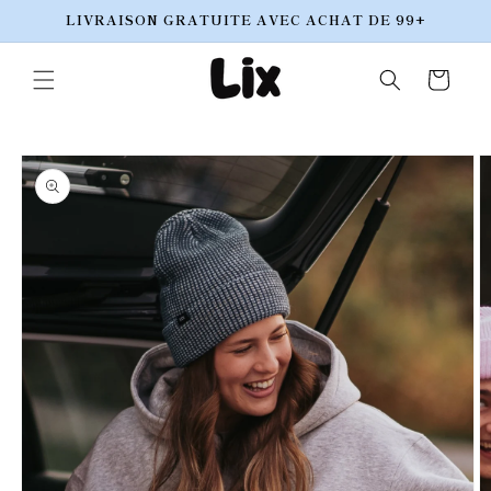
et
LIVRAISON GRATUITE AVEC ACHAT DE 99+
passer
au
contenu
Panier
Passer aux
informations
produits