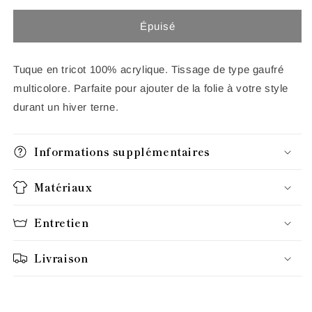
quantité
quantité
de
de
Épuisé
Tuque
Tuque
Waffle
Waffle
Tuque en tricot 100% acrylique. Tissage de type gaufré
multicolore. Parfaite pour ajouter de la folie à votre style
durant un hiver terne.
Informations supplémentaires
Matériaux
Entretien
Livraison